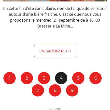
En cette fin d’été caniculaire, rien de tel que de se réunir
autour d’une bière fraîche. C’est ce que nous vous
proposons le mercredi 21 septembre de à 16 :00
Brasserie La Mine...
EN SAVOIR PLUS
1
2
3
4
5
6
7
8
9
SIERRE