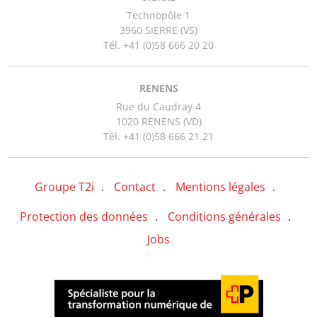
Technopôle 1
3960 SIERRE (VS)
Tél. +41 (0)58 666 20 20
RENENS
Rue du Caudray 4
1020 RENENS (VD)
Tél. +41 (0)58 666 21 21
Groupe T2i
Contact
Mentions légales
Protection des données
Conditions générales
Jobs