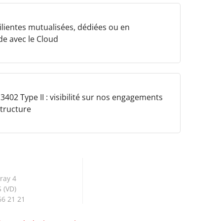
ilientes mutualisées, dédiées ou en
de avec le Cloud
 3402 Type II : visibilité sur nos engagements
structure
S
ray 4
 (VD)
66 21 21